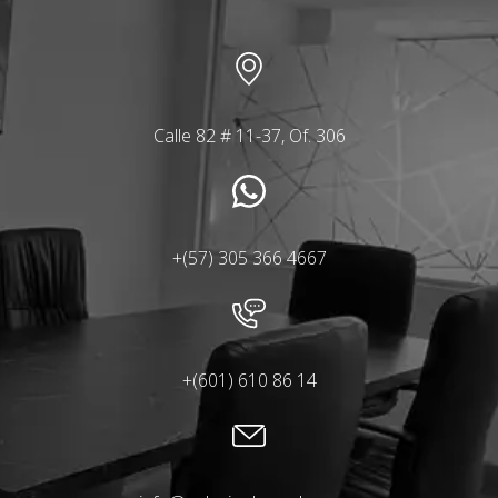
Calle 82 # 11-37, Of. 306
+(57) 305 366 4667
+(601) 610 86 14